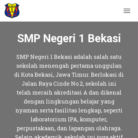
T
O
G
G
SMP Negeri 1 Bekasi
L
E
N
SMP Negeri 1 Bekasi adalah salah satu
A
V
sekolah menengah pertama unggulan
I
di Kota Bekasi, Jawa Timur. Berlokasi di
G
A
Jalan Raya Cinde No.2, sekolah ini
T
telah meraih akreditasi A dan dikenal
I
O
dengan lingkungan belajar yang
N
nyaman serta fasilitas lengkap, seperti
laboratorium IPA, komputer,
perpustakaan, dan lapangan olahraga.
Selain akademik, sekolah ini juga aktif