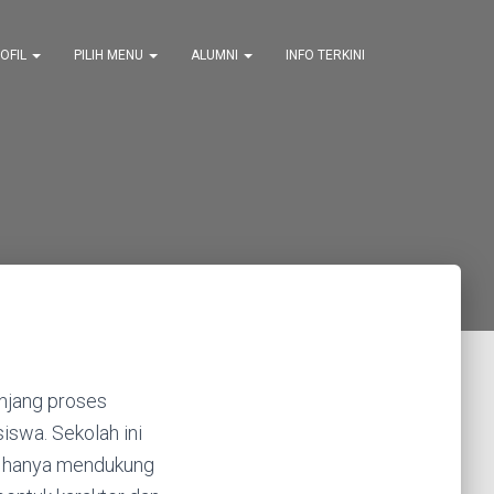
OFIL
PILIH MENU
ALUMNI
INFO TERKINI
unjang proses
swa. Sekolah ini
ak hanya mendukung