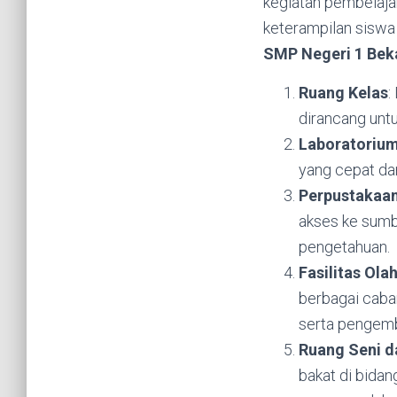
kegiatan pembelajar
keterampilan siswa 
SMP Negeri 1 Bek
Ruang Kelas
:
dirancang untu
Laboratoriu
yang cepat da
Perpustakaa
akses ke sumb
pengetahuan.
Fasilitas Ola
berbagai caban
serta pengemb
Ruang Seni d
bakat di bidang