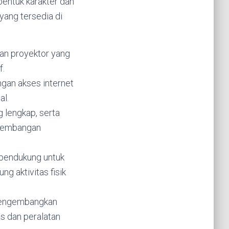
bentuk karakter dan
 yang tersedia di
dan proyektor yang
f.
gan akses internet
al.
g lengkap, serta
ngembangan
n pendukung untuk
ng aktivitas fisik
 mengembangkan
tas dan peralatan