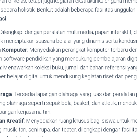
an di kelas, tetapi juga kegiatan ekstrakurikuler guna mem
secara holistik. Berikut adalah beberapa fasilitas unggulan
asi
:
 Dilengkapi dengan peralatan multimedia, papan interaktif, 
k menciptakan suasana belajar yang dinamis serta kondusi
m Komputer
: Menyediakan perangkat komputer terbaru den
n software pendidikan yang mendukung pembelajaran digit
n
: Menawarkan koleksi buku, jurnal, dan bahan referensi yan
er belajar digital untuk mendukung kegiatan riset dan pe
hraga
: Tersedia lapangan olahraga yang luas dan peralata
g olahraga seperti sepak bola, basket, dan atletik, menduku
angan kerjasama tim.
an Kreatif
: Menyediakan ruang khusus bagi siswa untuk
 musik, tari, seni rupa, dan teater, dilengkapi dengan fasili