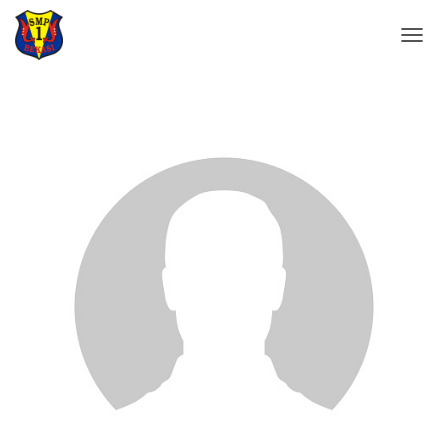
DATA GURU
T
O
G
G
L
E
N
A
V
I
G
A
T
I
O
N