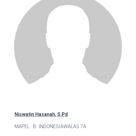
Niswatin Hasanah, S.Pd
MAPEL : B. INDONESIA
WALAS 7A