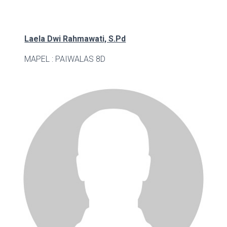
Laela Dwi Rahmawati, S.Pd
MAPEL : PAI
WALAS 8D