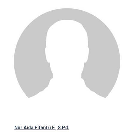
Nur Aida Fitantri F., S.Pd.