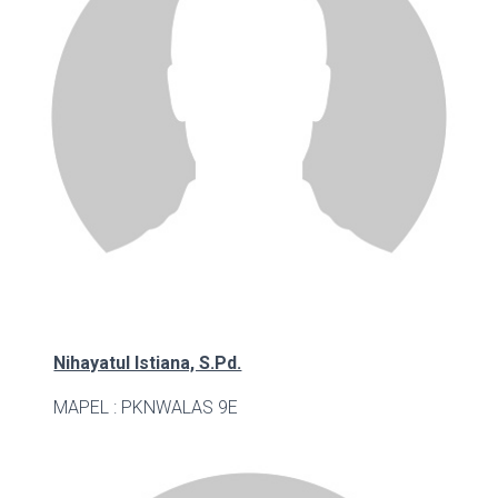
Nihayatul Istiana, S.Pd.
MAPEL : PKN
WALAS 9E