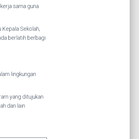
 kerja sama guna
u Kepala Sekolah,
da berlatih berbagi
alam lingkungan
ram yang ditujukan
ah dan lain