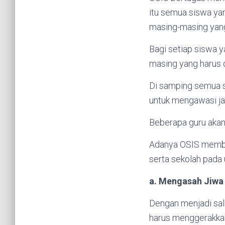
itu semua siswa ya
masing-masing yang
Bagi setiap siswa y
masing yang harus 
Di samping semua s
untuk mengawasi ja
Beberapa guru akan
Adanya OSIS member
serta sekolah pada 
a. Mengasah Jiw
Dengan menjadi sal
harus menggerakkan