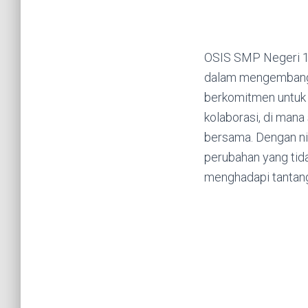
OSIS SMP Negeri 1 
dalam mengembangka
berkomitmen untuk m
kolaborasi, di mana
bersama. Dengan nila
perubahan yang tida
menghadapi tantang