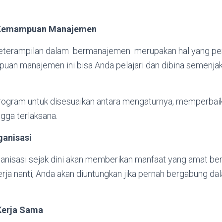
 Kemampuan Manajemen
erampilan dalam bermanajemen merupakan hal yang penti
an manajemen ini bisa Anda pelajari dan dibina semenjak
ogram untuk disesuaikan antara mengaturnya, memperbaik
gga terlaksana.
ganisasi
nisasi sejak dini akan memberikan manfaat yang amat ber
rja nanti, Anda akan diuntungkan jika pernah bergabung d
Kerja Sama