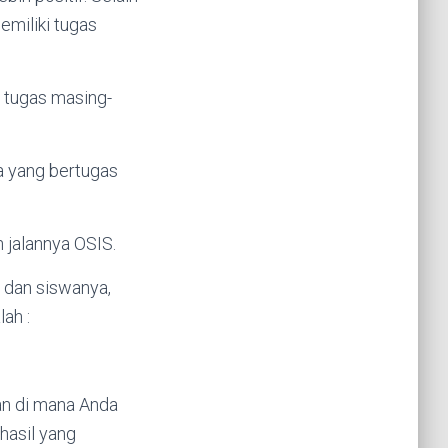
emiliki tugas
i tugas masing-
a yang bertugas
 jalannya OSIS.
 dan siswanya,
ah :
an di mana Anda
hasil yang