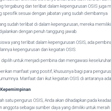
ng tergabung dan terlibat dalam kepengurusan OSIS juga m
 spesifik sesuai dengan jabatan yang sudah diembannya.
ang sudah terlibat di dalam kepengurusan, mereka memilik
dijalankan dengan penuh tanggung jawab.
iswa yang terlibat dalam kepengurusan OSIS, ada pembin
lannya kepengurusan dan kegiatan OSIS.
 dipilih untuk menjadi pembina dan mengawasi keseluruhan
ikan manfaat yang positif, khususnya bagi para pengurus
umumnya. Manfaat dari ikut kegiatan OSIS di antaranya adal
a Kepemimpinan
ah satu pengurus OSIS, Anda akan dihadapkan pada keada
 anggota sebagai sumber daya yang dimiliki untuk meraih 