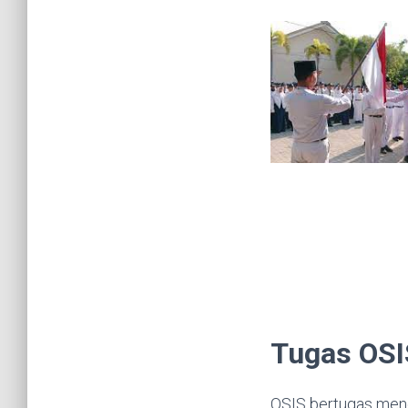
Tugas OSI
OSIS bertugas menge