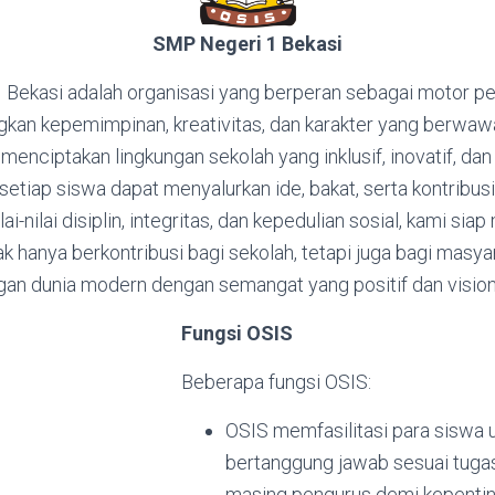
SMP Negeri 1 Bekasi
Bekasi adalah organisasi yang berperan sebagai motor p
n kepemimpinan, kreativitas, dan karakter yang berwawa
enciptakan lingkungan sekolah yang inklusif, inovatif, d
 setiap siswa dapat menyalurkan ide, bakat, serta kontribu
i-nilai disiplin, integritas, dan kepedulian sosial, kami sia
k hanya berkontribusi bagi sekolah, tetapi juga bagi masyar
an dunia modern dengan semangat yang positif dan vision
Fungsi OSIS
Beberapa fungsi OSIS:
OSIS memfasilitasi para siswa u
bertanggung jawab sesuai tuga
masing pengurus demi kepentin