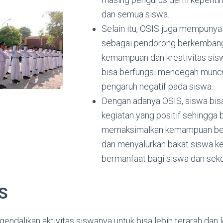
dan semua siswa.
Selain itu, OSIS juga mempunyai
sebagai pendorong berkemban
kemampuan dan kreativitas sisw
bisa berfungsi mencegah munc
pengaruh negatif pada siswa.
Dengan adanya OSIS, siswa bi
kegiatan yang positif sehingga 
memaksimalkan kemampuan ber
dan menyalurkan bakat siswa ke
bermanfaat bagi siswa dan seko
S
ndalikan aktivitas siswanya untuk bisa lebih terarah dan le